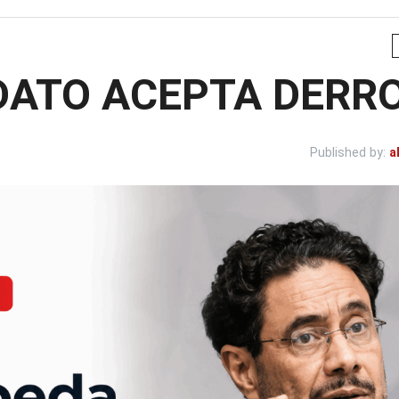
DATO ACEPTA DERR
Published by:
a