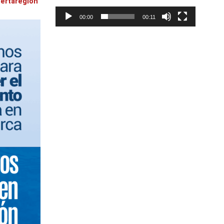
lertaregion
00:00
00:11