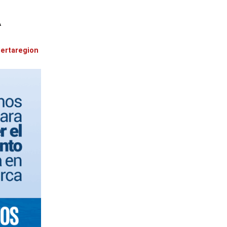
A
lertaregion