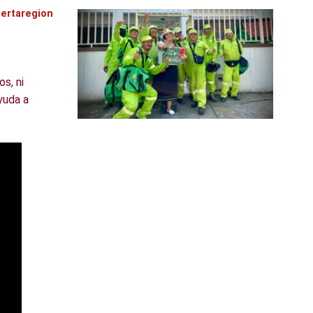
lertaregion
s, ni
yuda a