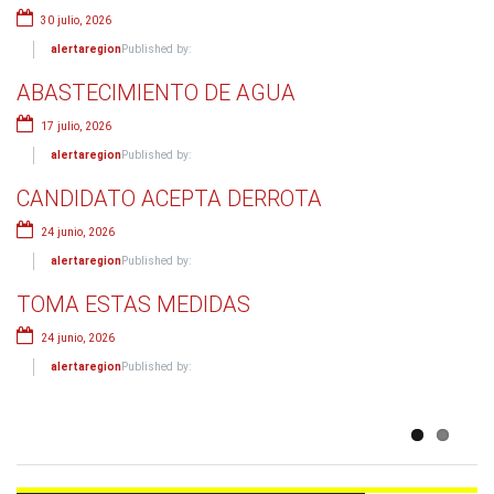
CLIMÁTICO
30 julio, 2026
21 junio, 2026
alertaregion
Published by:
alertaregion
Published by:
ABASTECIMIENTO DE AGUA
FENÓMENO DEL NIÑO
17 julio, 2026
19 junio, 2026
alertaregion
Published by:
alertaregion
Published by:
CANDIDATO ACEPTA DERROTA
TOMA PRECAUCIONES FRENTE EL
24 junio, 2026
CAMBIO CLIMÁTICO
alertaregion
Published by:
17 junio, 2026
TOMA ESTAS MEDIDAS
alertaregion
Published by:
24 junio, 2026
TOMA PRECAUCIONES
alertaregion
Published by:
9 junio, 2026
alertaregion
Published by: