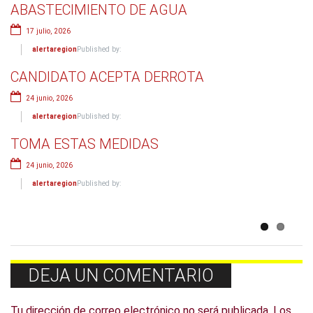
ABASTECIMIENTO DE AGUA
FENÓMENO DEL NIÑO
17 julio, 2026
19 junio, 2026
alertaregion
Published by:
alertaregion
Published by:
CANDIDATO ACEPTA DERROTA
TOMA PRECAUCIONES FRENTE EL
24 junio, 2026
CAMBIO CLIMÁTICO
alertaregion
Published by:
17 junio, 2026
TOMA ESTAS MEDIDAS
alertaregion
Published by:
24 junio, 2026
TOMA PRECAUCIONES
alertaregion
Published by:
9 junio, 2026
alertaregion
Published by:
DEJA UN COMENTARIO
Tu dirección de correo electrónico no será publicada.
Los